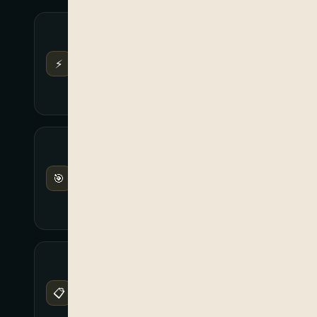
Resposta
rápida
Resposta
⚡
comercial com a
maior brevidade
possível
Orientação
técnica
Recomendamos
🎯
a solução mais
adequada ao
seu processo
Sem
compromisso
Pedido de
📋
orçamento sem
qualquer custo