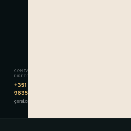
CONTATO
DIRETO
+351
963537100
geral.carlospinto@outlook.com