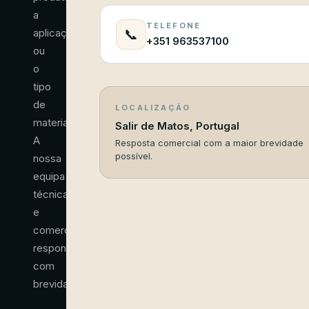
a
TELEFONE
📞
aplicação
+351 963537100
ou
o
tipo
de
LOCALIZAÇÃO
material.
Salir de Matos
,
Portugal
A
Resposta comercial com a maior brevidade
possível.
nossa
equipa
técnica
e
comercial
responde
com
brevidade.